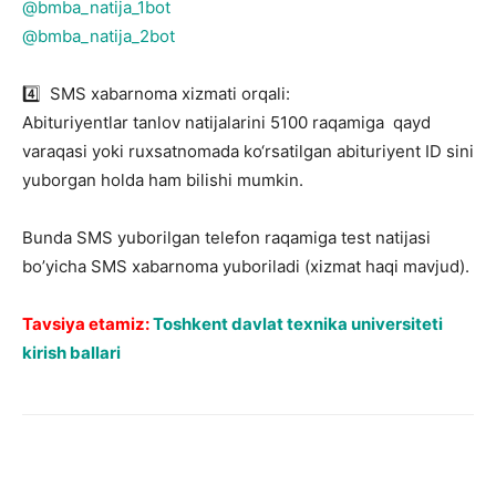
@bmba_natija_1bot
@bmba_natija_2bot
4️⃣ SMS xabarnoma xizmati orqali:
Abituriyentlar tanlov natijalarini 5100 raqamiga qayd
varaqasi yoki ruxsatnomada ko‘rsatilgan abituriyent ID sini
yuborgan holda ham bilishi mumkin.
Bunda SMS yuborilgan telefon raqamiga test natijasi
bo’yicha SMS xabarnoma yuboriladi (xizmat haqi mavjud).
Tavsiya etamiz:
Toshkent davlat texnika universiteti
kirish ballari