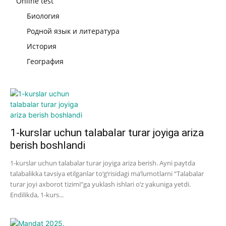
Online test
Биология
Родной язык и литература
История
География
1-kurslar uchun talabalar turar joyiga ariza
berish boshlandi
1-kurslar uchun talabalar turar joyiga ariza berish. Ayni paytda
talabalikka tavsiya etilganlar to‘g‘risidagi maʼlumotlarni “Talabalar
turar joyi axborot tizimi”ga yuklash ishlari o‘z yakuniga yetdi.
Endilikda, 1-kurs...