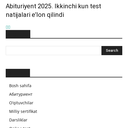
Abituriyent 2025. Ikkinchi kun test
natijalari e’lon qilindi
ПОИСК
MENYU
Bosh sahifa
Абитуриент
O’qituvchilar
Milliy sertifikat
Darsliklar