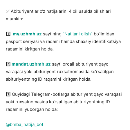
✅ Abituriyentlar o‘z natijalarini 4 xil usulda bilishlari
mumkin:
1️⃣
my.uzbmb.uz
saytining
“Natijani olish”
bo‘limidan
pasport seriyasi va raqami hamda shaxsiy identifikatsiya
raqamini kiritgan holda.
2️⃣
mandat.uzbmb.uz
sayti orqali abituriyent qayd
varaqasi yoki abituriyent ruxsatnomasida ko‘rsatilgan
abituriyentning ID raqamini kiritgan holda.
3️⃣ Quyidagi Telegram-botlarga abituriyent qayd varaqasi
yoki ruxsatnomasida ko‘rsatilgan abituriyentning ID
raqamini yuborgan holda:
@bmba_natija_bot